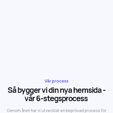
Vår process
S
å
b
y
g
g
e
r
v
i
d
i
n
n
y
a
h
e
m
s
i
d
a
-
v
å
r
6
-
s
t
e
g
s
p
r
o
c
e
s
s
Genom åren har vi utvecklat en beprövad process för