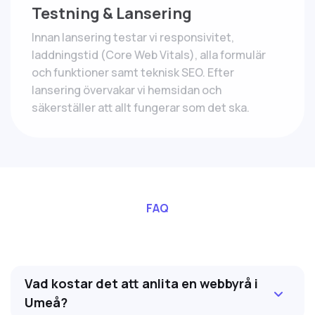
Testning & Lansering
Innan lansering testar vi responsivitet,
laddningstid (Core Web Vitals), alla formulär
och funktioner samt teknisk SEO. Efter
lansering övervakar vi hemsidan och
säkerställer att allt fungerar som det ska.
FAQ
Vad kostar det att anlita en webbyrå i
Umeå?