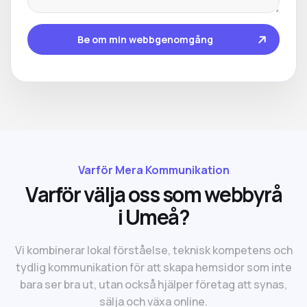
Be om min webbgenomgång
Varför Mera Kommunikation
V
a
r
f
ö
r
v
ä
l
j
a
o
s
s
s
o
m
w
e
b
b
y
r
å
i
U
m
e
å
?
Vi kombinerar lokal förståelse, teknisk kompetens och
tydlig kommunikation för att skapa hemsidor som inte
bara ser bra ut, utan också hjälper företag att synas,
sälja och växa online.