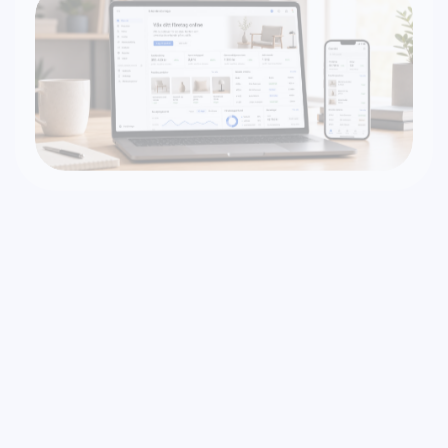
Support &
underhåll
En hemsida behöver löpande vård för att
prestera optimalt. Vi erbjuder support,
säkerhetsuppdateringar, prestandaoptimering
och vidareutveckling - alltid tillgängliga när ni
behöver oss.