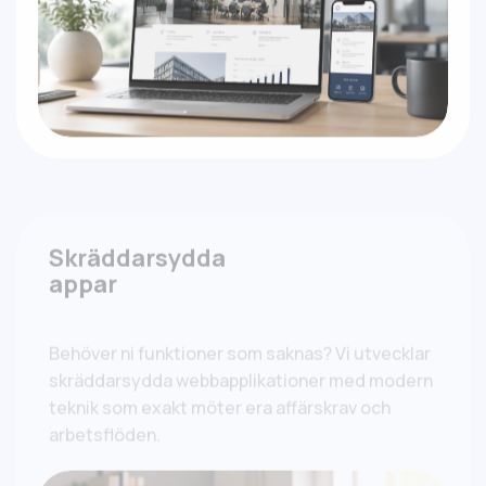
Skräddarsydda
appar
Behöver ni funktioner som saknas? Vi utvecklar
skräddarsydda webbapplikationer med modern
teknik som exakt möter era affärskrav och
arbetsflöden.