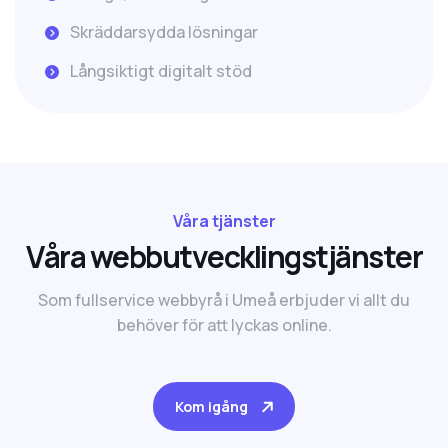
Skräddarsydda lösningar
Långsiktigt digitalt stöd
Våra tjänster
V
å
r
a
w
e
b
b
u
t
v
e
c
k
l
i
n
g
s
t
j
ä
n
s
t
e
r
Som fullservice webbyrå i Umeå erbjuder vi allt du
behöver för att lyckas online.
Kom igång