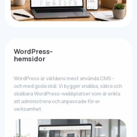
WordPress-
hemsidor
WordPress är världens mest använda CMS -
och med goda skäl. Vi bygger snabba, säkra och
skalbara WordPress-webbplatser som är enkla
att administrera och anpassade för er
verksamhet.