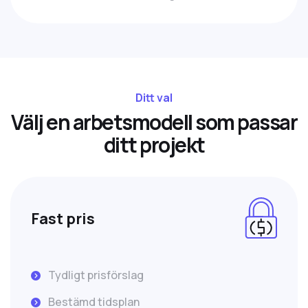
Ditt val
V
ä
l
j
e
n
a
r
b
e
t
s
m
o
d
e
l
l
s
o
m
p
a
s
s
a
r
d
i
t
t
p
r
o
j
e
k
t
Fast pris
Tydligt prisförslag
Bestämd tidsplan