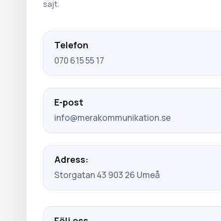
sajt.
Telefon
070 615 55 17
E-post
info@merakommunikation.se
Adress:
Storgatan 43 903 26 Umeå
Följ oss