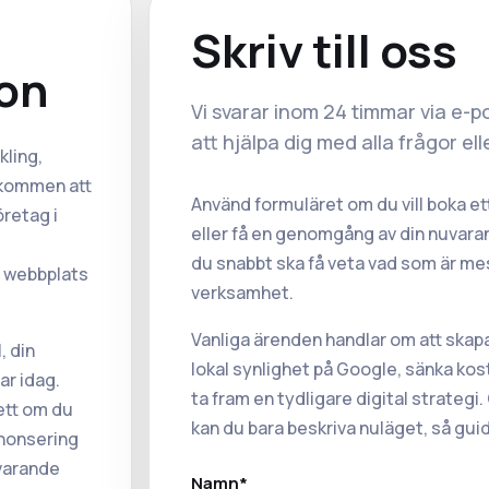
Skriv till oss
on
Vi svarar inom 24 timmar via e-pos
att hjälpa dig med alla frågor el
kling,
älkommen att
Använd formuläret om du vill boka ett
retag i
eller få en genomgång av din nuvarand
du snabbt ska få veta vad som är mest
n webbplats
verksamhet.
Vanliga ärenden handlar om att skap
, din
lokal synlighet på Google, sänka kos
ar idag.
ta fram en tydligare digital strateg
ett om du
kan du bara beskriva nuläget, så guida
nnonsering
uvarande
Namn*