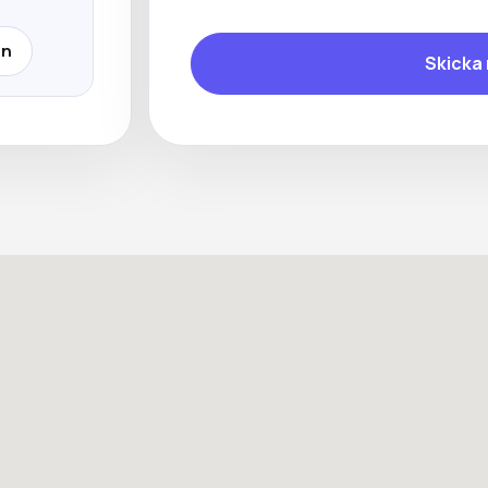
In
Skicka