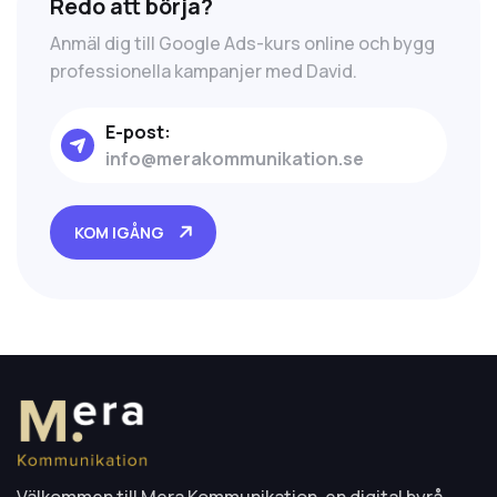
Redo att börja?
Anmäl dig till Google Ads-kurs online och bygg
professionella kampanjer med David.
E-post:
info@merakommunikation.se
KOM IGÅNG