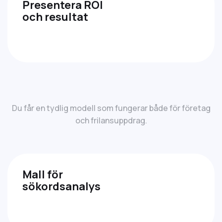
Presentera ROI
och resultat
Du får en tydlig modell som fungerar både för företag
och frilansuppdrag.
Mall för
sökordsanalys