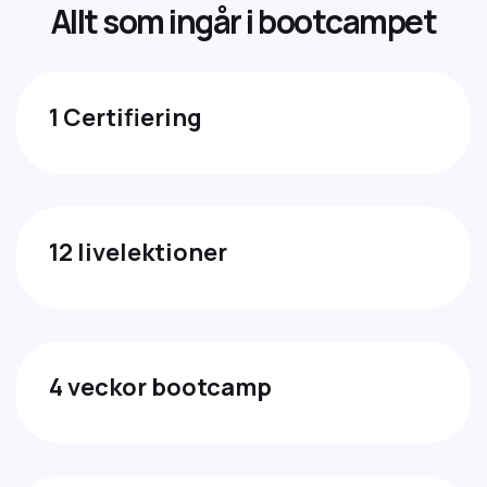
A
l
l
t
s
o
m
i
n
g
å
r
i
b
o
o
t
c
a
m
p
e
t
1 Certifiering
12 livelektioner
4 veckor bootcamp