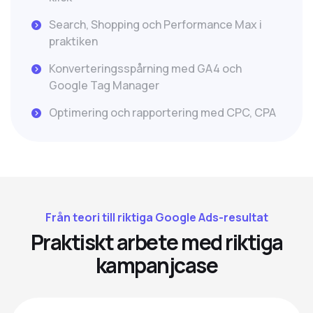
Search, Shopping och Performance Max i
praktiken
Konverteringsspårning med GA4 och
Google Tag Manager
Optimering och rapportering med CPC, CPA
Från teori till riktiga Google Ads-resultat
P
r
a
k
t
i
s
k
t
a
r
b
e
t
e
m
e
d
r
i
k
t
i
g
a
k
a
m
p
a
n
j
c
a
s
e