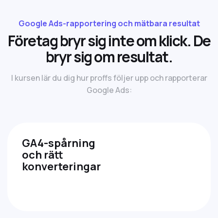
Google Ads-rapportering och mätbara resultat
F
ö
r
e
t
a
g
b
r
y
r
s
i
g
i
n
t
e
o
m
k
l
i
c
k
.
D
e
b
r
y
r
s
i
g
o
m
r
e
s
u
l
t
a
t
.
I kursen lär du dig hur proffs följer upp och rapporterar
Google Ads:
GA4-spårning
och rätt
konverteringar