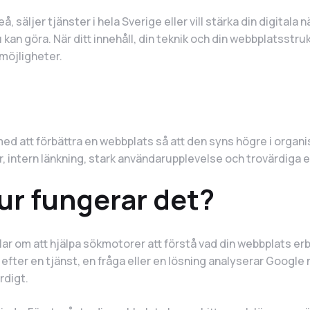
å, säljer tjänster i hela Sverige eller vill stärka din digitala
kan göra. När ditt innehåll, din teknik och din webbplatsstru
smöjligheter.
ed att förbättra en webbplats så att den syns högre i organ
ur, intern länkning, stark användarupplevelse och trovärdiga 
ur fungerar det?
r om att hjälpa sökmotorer att förstå vad din webbplats erbju
fter en tjänst, en fråga eller en lösning analyserar Google mi
rdigt.