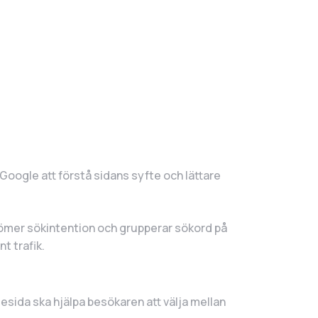
 Google att förstå sidans syfte och lättare
bedömer sökintention och grupperar sökord på
t trafik.
sesida ska hjälpa besökaren att välja mellan