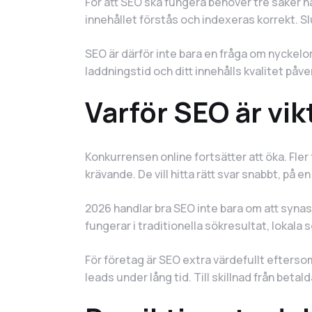
För att SEO ska fungera behöver tre saker 
innehållet förstås och indexeras korrekt. S
SEO är därför inte bara en fråga om nyckelord
laddningstid och ditt innehålls kvalitet påve
Varför SEO är vik
Konkurrensen online fortsätter att öka. Fler
krävande. De vill hitta rätt svar snabbt, på 
2026 handlar bra SEO inte bara om att synas
fungerar i traditionella sökresultat, lokal
För företag är SEO extra värdefullt eftersom
leads under lång tid. Till skillnad från bet