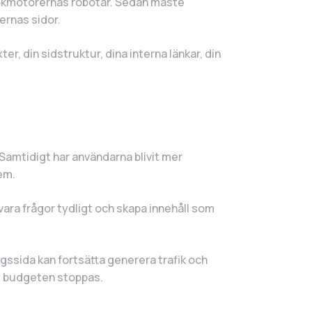
 sökmotorernas robotar. Sedan måste
ernas sidor.
er, din sidstruktur, dina interna länkar, din
. Samtidigt har användarna blivit mer
dem.
ara frågor tydligt och skapa innehåll som
ngssida kan fortsätta generera trafik och
ort budgeten stoppas.