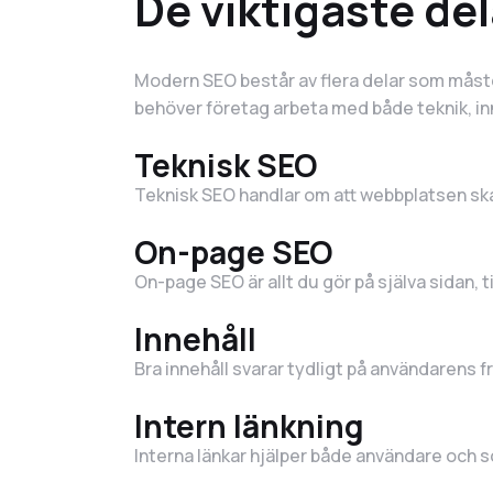
De viktigaste de
Modern SEO består av flera delar som måste
behöver företag arbeta med både teknik, inne
Teknisk SEO
Teknisk SEO handlar om att webbplatsen ska 
On-page SEO
On-page SEO är allt du gör på själva sidan, t
Innehåll
Bra innehåll svarar tydligt på användarens 
Intern länkning
Interna länkar hjälper både användare och sö