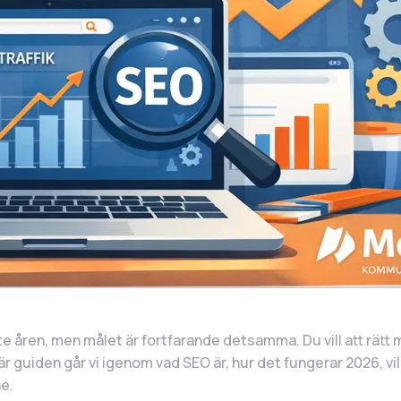
åren, men målet är fortfarande detsamma. Du vill att rätt mä
r guiden går vi igenom vad SEO är, hur det fungerar 2026, vi
ne.