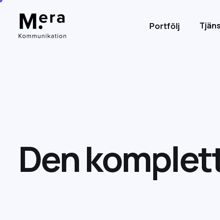
Tjäns
Portfölj
D
e
n
k
o
m
p
l
e
t