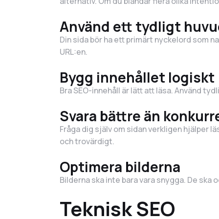
alternativ. Om du blandar flera olika intent
Använd ett tydligt huv
Din sida bör ha ett primärt nyckelord som n
URL:en.
Bygg innehållet logiskt
Bra SEO-innehåll är lätt att läsa. Använd tyd
Svara bättre än konkur
Fråga dig själv om sidan verkligen hjälper l
och trovärdigt.
Optimera bilderna
Bilderna ska inte bara vara snygga. De ska 
Teknisk SEO