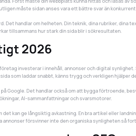
hända. Först måste din webbplats kunna hittas och läsas av
lutligen måste sidan anses vara ett bättre svar än konkurrent
. Det handlar om helheten. Din teknik, dina rubriker, dina text
rkar tillsammans hur stark din sida blir i sökresultaten.
tigt 2026
 företag investerar i innehåll, annonser och digital synlighet
en sida som laddar snabbt, känns trygg och verkligen hjälper 
 på Google. Det handlar också om att bygga förtroende, besv
a sökningar, AI-sammanfattningar och svarsmotorer.
 det kan ge långsiktig avkastning. En bra artikel eller landni
alda annonser försvinner inte den organiska synligheten så f