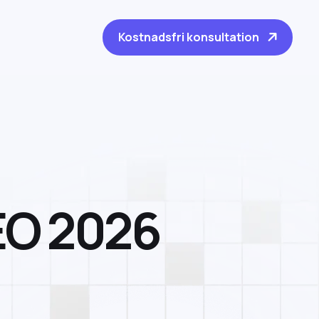
Kostnadsfri konsultation
E
O
2
0
2
6