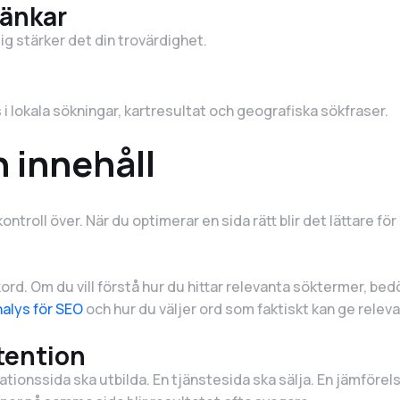
länkar
dig stärker det din trovärdighet.
i lokala sökningar, kartresultat och geografiska sökfraser.
 innehåll
troll över. När du optimerar en sida rätt blir det lättare för
ökord. Om du vill förstå hur du hittar relevanta söktermer, 
alys för SEO
och hur du väljer ord som faktiskt kan ge relevan
ntention
mationssida ska utbilda. En tjänstesida ska sälja. En jämförel