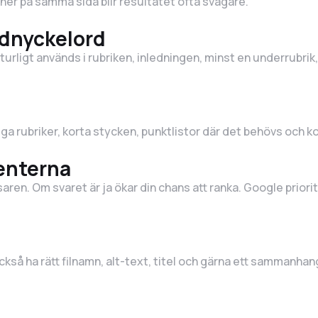
ioner på samma sida blir resultatet ofta svagare.
udnyckelord
aturligt används i rubriken, inledningen, minst en underrubri
liga rubriker, korta stycken, punktlistor där det behövs och k
renterna
äsaren. Om svaret är ja ökar din chans att ranka. Google prior
också ha rätt filnamn, alt-text, titel och gärna ett sammanha