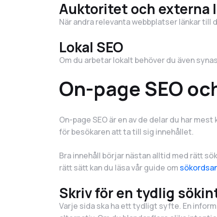
Auktoritet och externa 
När andra relevanta webbplatser länkar till 
Lokal SEO
Om du arbetar lokalt behöver du även synas 
On-page SEO och
On-page SEO är en av de delar du har mest kon
för besökaren att ta till sig innehållet.
Bra innehåll börjar nästan alltid med rätt s
rätt sätt kan du läsa vår guide om
sökordsan
Skriv för en tydlig söki
Varje sida ska ha ett tydligt syfte. En infor