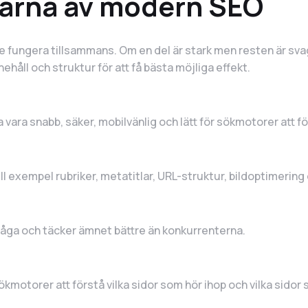
larna av modern SEO
 fungera tillsammans. Om en del är stark men resten är svaga
håll och struktur för att få bästa möjliga effekt.
vara snabb, säker, mobilvänlig och lätt för sökmotorer att fö
ill exempel rubriker, metatitlar, URL-struktur, bildoptimering 
fråga och täcker ämnet bättre än konkurrenterna.
kmotorer att förstå vilka sidor som hör ihop och vilka sidor 