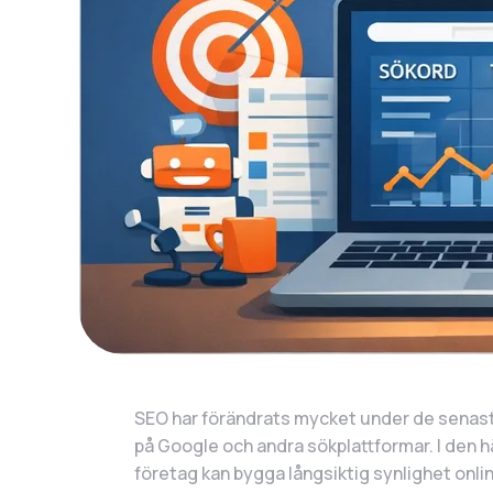
SEO har förändrats mycket under de senaste 
på Google och andra sökplattformar. I den hä
företag kan bygga långsiktig synlighet onli