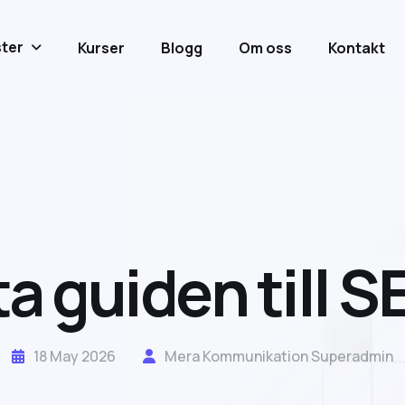
ter
Kurser
Blogg
Om oss
Kontakt
t
a
g
u
i
d
e
n
t
i
l
l
S
18 May 2026
Mera Kommunikation Superadmin