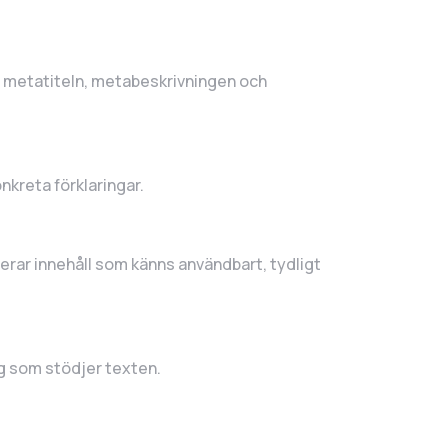
k, metatiteln, metabeskrivningen och
onkreta förklaringar.
iterar innehåll som känns användbart, tydligt
ng som stödjer texten.