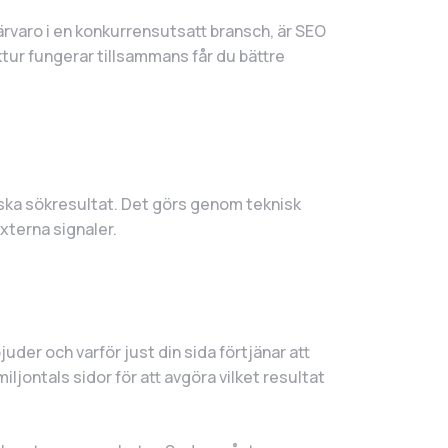
 närvaro i en konkurrensutsatt bransch, är SEO
ktur fungerar tillsammans får du bättre
iska sökresultat. Det görs genom teknisk
externa signaler.
der och varför just din sida förtjänar att
ljontals sidor för att avgöra vilket resultat